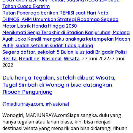
Tahan Cuaca Ekstrim
Rutan Ponorogo berikan REMISI saat Hari Natal
Di IMOS, AHM Umumkan Strategi Roadmap Sepeda
Motor Listrik Honda Hingga 2030
Menikmati Senja Terakhir di Stadion Kanjuruhan, Malang
Ayah Joko Kendil mengaku anaknya ketempelan Macan
Putih, sudah setahun sudah tidak pulang
Segera daftar, sekolah 5 Bulan lulus jadi Brigadir Polisi
Berita
,
Headline
,
Nasional
,
Wisata
27 Juni 2022
27 Juni
2022
Dulu hanya Tegalan, setelah dibuat Wisata,
Tegal Simbah di Wonogiri bisa datangkan
Ribuan Pengunjung
@madiunraya.com
,
#Nasional
Wonogiri, MADIUNRAYA.comSiapa sangka, dulu yang
hanya tegalan atau lahan biasa, kini bisa menjadi
destinasi wisata yang menarik dan bisa didatangi ribuan