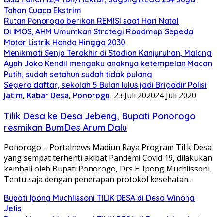
Tahan Cuaca Ekstrim
Rutan Ponorogo berikan REMISI saat Hari Natal
Di IMOS, AHM Umumkan Strategi Roadmap Sepeda
Motor Listrik Honda Hingga 2030
Menikmati Senja Terakhir di Stadion Kanjuruhan, Malang
Ayah Joko Kendil mengaku anaknya ketempelan Macan
Putih, sudah setahun sudah tidak pulang
Segera daftar, sekolah 5 Bulan lulus jadi Brigadir Polisi
Jatim
,
Kabar Desa
,
Ponorogo
23 Juli 2020
24 Juli 2020
Tilik Desa ke Desa Jebeng, Bupati Ponorogo
resmikan BumDes Arum Dalu
Ponorogo – Portalnews Madiun Raya Program Tilik Desa
yang sempat terhenti akibat Pandemi Covid 19, dilakukan
kembali oleh Bupati Ponorogo, Drs H Ipong Muchlissoni.
Tentu saja dengan penerapan protokol kesehatan…
Bupati Ipong Muchlissoni TILIK DESA di Desa Winong
Jetis