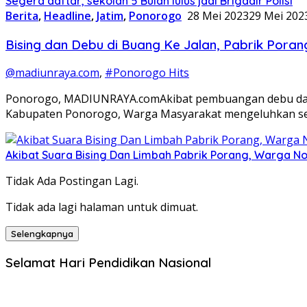
Segera daftar, sekolah 5 Bulan lulus jadi Brigadir Polisi
Berita
,
Headline
,
Jatim
,
Ponorogo
28 Mei 2023
29 Mei 202
Bising dan Debu di Buang Ke Jalan, Pabrik Po
@madiunraya.com
,
#Ponorogo Hits
Ponorogo, MADIUNRAYA.comAkibat pembuangan debu dari 
Kabupaten Ponorogo, Warga Masyarakat mengeluhkan s
Akibat Suara Bising Dan Limbah Pabrik Porang, Warga N
Tidak Ada Postingan Lagi.
Tidak ada lagi halaman untuk dimuat.
Selengkapnya
Selamat Hari Pendidikan Nasional