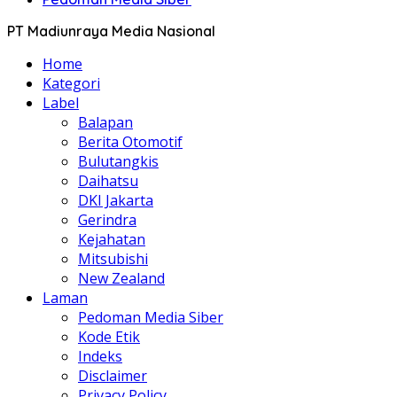
PT Madiunraya Media Nasional
Home
Kategori
Label
Balapan
Berita Otomotif
Bulutangkis
Daihatsu
DKI Jakarta
Gerindra
Kejahatan
Mitsubishi
New Zealand
Laman
Pedoman Media Siber
Kode Etik
Indeks
Disclaimer
Privacy Policy