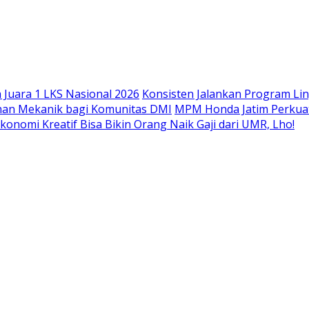
Langsung
ke
konten
Juara 1 LKS Nasional 2026
Konsisten Jalankan Program Li
han Mekanik bagi Komunitas DMI
MPM Honda Jatim Perkuat
konomi Kreatif Bisa Bikin Orang Naik Gaji dari UMR, Lho!