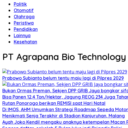
Politik
Otomotif
Olahraga
Peristiwa
Pendidikan
Lainnya
Kesehatan
PT Agrapana Bio Technology
Prabowo Subianto belum tentu maju lagi di Pilpres 2029
Bukan Ormas Preman, Sekjen DPP GRIB Jaya bongkar sifat
Bisa Panen 12,4 Ton/Hektar, Jagung REOG 234 Juga Taha
Rutan Ponorogo berikan REMISI saat Hari Natal
Di IMOS, AHM Umumkan Strategi Roadmap Sepeda Motor 
Menikmati Senja Terakhir di Stadion Kanjuruhan, Malang
Ayah Joko Kendil mengaku anaknya ketempelan Macan Pu