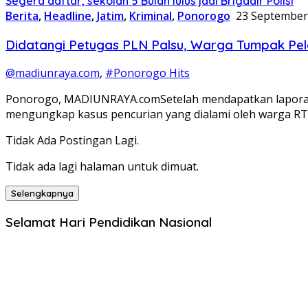
Segera daftar, sekolah 5 Bulan lulus jadi Brigadir Polisi
Berita
,
Headline
,
Jatim
,
Kriminal
,
Ponorogo
23 September
Didatangi Petugas PLN Palsu, Warga Tumpak Pel
@madiunraya.com
,
#Ponorogo Hits
Ponorogo, MADIUNRAYA.comSetelah mendapatkan laporan t
mengungkap kasus pencurian yang dialami oleh warga R
Tidak Ada Postingan Lagi.
Tidak ada lagi halaman untuk dimuat.
Selengkapnya
Selamat Hari Pendidikan Nasional