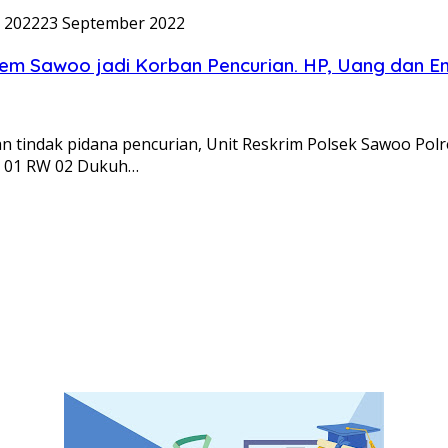
 2022
23 September 2022
em Sawoo jadi Korban Pencurian. HP, Uang dan Em
indak pidana pencurian, Unit Reskrim Polsek Sawoo Polr
T 01 RW 02 Dukuh…