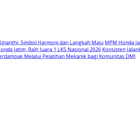
Langsung
ke
konten
Kinanthi, Simbol Harmoni dan Langkah Maju
MPM Honda Jat
da Jatim, Raih Juara 1 LKS Nasional 2026
Konsisten Jala
rdampak Melalui Pelatihan Mekanik bagi Komunitas DMI