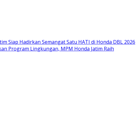
im Siap Hadirkan Semangat Satu HATI di Honda DBL 2026
nkan Program Lingkungan, MPM Honda Jatim Raih