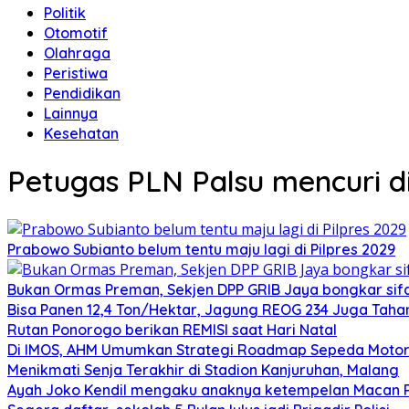
Politik
Otomotif
Olahraga
Peristiwa
Pendidikan
Lainnya
Kesehatan
Petugas PLN Palsu mencuri 
Prabowo Subianto belum tentu maju lagi di Pilpres 2029
Bukan Ormas Preman, Sekjen DPP GRIB Jaya bongkar sifat
Bisa Panen 12,4 Ton/Hektar, Jagung REOG 234 Juga Taha
Rutan Ponorogo berikan REMISI saat Hari Natal
Di IMOS, AHM Umumkan Strategi Roadmap Sepeda Motor 
Menikmati Senja Terakhir di Stadion Kanjuruhan, Malang
Ayah Joko Kendil mengaku anaknya ketempelan Macan Pu