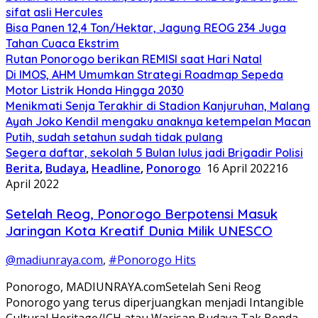
sifat asli Hercules
Bisa Panen 12,4 Ton/Hektar, Jagung REOG 234 Juga
Tahan Cuaca Ekstrim
Rutan Ponorogo berikan REMISI saat Hari Natal
Di IMOS, AHM Umumkan Strategi Roadmap Sepeda
Motor Listrik Honda Hingga 2030
Menikmati Senja Terakhir di Stadion Kanjuruhan, Malang
Ayah Joko Kendil mengaku anaknya ketempelan Macan
Putih, sudah setahun sudah tidak pulang
Segera daftar, sekolah 5 Bulan lulus jadi Brigadir Polisi
Berita
,
Budaya
,
Headline
,
Ponorogo
16 April 2022
16
April 2022
Setelah Reog, Ponorogo Berpotensi Masuk
Jaringan Kota Kreatif Dunia Milik UNESCO
@madiunraya.com
,
#Ponorogo Hits
Ponorogo, MADIUNRAYA.comSetelah Seni Reog
Ponorogo yang terus diperjuangkan menjadi Intangible