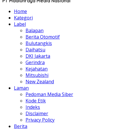
PT Madiunraya Media Nasional
Home
Kategori
Label
Balapan
Berita Otomotif
Bulutangkis
Daihatsu
DKI Jakarta
Gerindra
Kejahatan
Mitsubishi
New Zealand
Laman
Pedoman Media Siber
Kode Etik
Indeks
Disclaimer
Privacy Policy
Berita