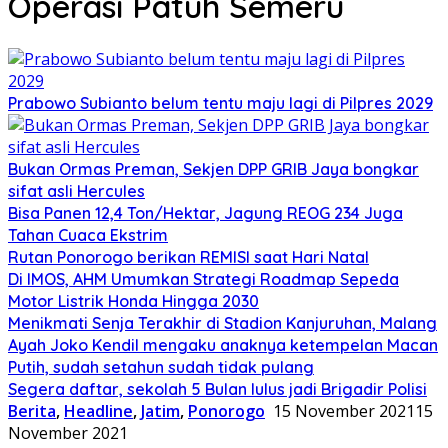
Operasi Patuh Semeru
Prabowo Subianto belum tentu maju lagi di Pilpres 2029
Bukan Ormas Preman, Sekjen DPP GRIB Jaya bongkar
sifat asli Hercules
Bisa Panen 12,4 Ton/Hektar, Jagung REOG 234 Juga
Tahan Cuaca Ekstrim
Rutan Ponorogo berikan REMISI saat Hari Natal
Di IMOS, AHM Umumkan Strategi Roadmap Sepeda
Motor Listrik Honda Hingga 2030
Menikmati Senja Terakhir di Stadion Kanjuruhan, Malang
Ayah Joko Kendil mengaku anaknya ketempelan Macan
Putih, sudah setahun sudah tidak pulang
Segera daftar, sekolah 5 Bulan lulus jadi Brigadir Polisi
Berita
,
Headline
,
Jatim
,
Ponorogo
15 November 2021
15
November 2021