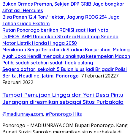
Bukan Ormas Preman, Sekjen DPP GRIB Jaya bongkar
sifat asli Hercules
Bisa Panen 12,4 Ton/Hektar, Jagung REOG 234 Juga
Tahan Cuaca Ekstrim
Rutan Ponorogo berikan REMISI saat Hari Natal
Di IMOS, AHM Umumkan Strategi Roadmap Sepeda
Motor Listrik Honda Hingga 2030
Menikmati Senja Terakhir di Stadion Kanjuruhan, Malang
Ayah Joko Kendil mengaku anaknya ketempelan Macan
Putih, sudah setahun sudah tidak pulang
Segera daftar, sekolah 5 Bulan lulus jadi Brigadir Polisi
Berita
,
Headline
,
Jatim
,
Ponorogo
7 Februari 2022
7
Februari 2022
Tempat Pemujaan Lingga dan Yoni Desa Pintu
Jenangan diresmikan sebagai Situs Purbakala
@madiunraya.com
,
#Ponorogo Hits
Ponorogo – MADIUNRAYA.COM Bupati Ponorogo, Kang
Bupati Sugiri Sancoko meresmikan situs purbakala di