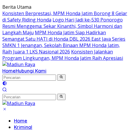
Langsung
Berita Utama
ke
Konsisten Berprestasi, MPM Honda Jatim Borong 8 Gelar
konten
di Safety Riding Honda
Logo Hari Jadi ke-530 Ponorogo
Resmi Menggema: Sekar Kinanthi, Simbol Harmoni dan
Langkah Maju
MPM Honda Jatim Siap Hadirkan
Semangat Satu HATI di Honda DBL 2026 East Java Series
SMKN 1 Jenangan, Sekolah Binaan MPM Honda Jatim,
Raih Juara 1 LKS Nasional 2026
Konsisten Jalankan
Program Lingkungan, MPM Honda Jatim Raih Apresiasi
Home
Hubungi Kami
Home
Kriminal