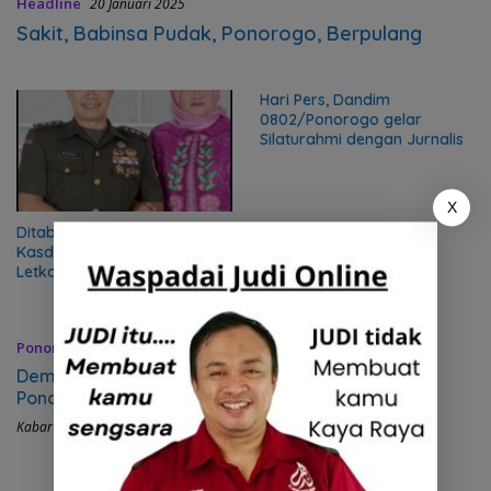
Headline
20 Januari 2025
Sakit, Babinsa Pudak, Ponorogo, Berpulang
Hari Pers, Dandim
0802/Ponorogo gelar
Silaturahmi dengan Jurnalis
X
Ditabrak CBR, Mantan
Kasdim 0802/Ponorogo,
Letkol M Yusuf dan Isteri
Meninggal Dunia
Ponorogo
21 Agustus 2018
Demi pemecahan rekor MURI, TNI dan Persit KCK
Ponorogo latihan intensif tari Gemu Famire
Kabar Ponorogo