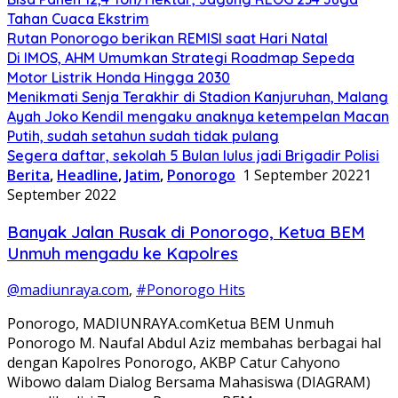
Tahan Cuaca Ekstrim
Rutan Ponorogo berikan REMISI saat Hari Natal
Di IMOS, AHM Umumkan Strategi Roadmap Sepeda
Motor Listrik Honda Hingga 2030
Menikmati Senja Terakhir di Stadion Kanjuruhan, Malang
Ayah Joko Kendil mengaku anaknya ketempelan Macan
Putih, sudah setahun sudah tidak pulang
Segera daftar, sekolah 5 Bulan lulus jadi Brigadir Polisi
Berita
,
Headline
,
Jatim
,
Ponorogo
1 September 2022
1
September 2022
Banyak Jalan Rusak di Ponorogo, Ketua BEM
Unmuh mengadu ke Kapolres
@madiunraya.com
,
#Ponorogo Hits
Ponorogo, MADIUNRAYA.comKetua BEM Unmuh
Ponorogo M. Naufal Abdul Aziz membahas berbagai hal
dengan Kapolres Ponorogo, AKBP Catur Cahyono
Wibowo dalam Dialog Bersama Mahasiswa (DIAGRAM)