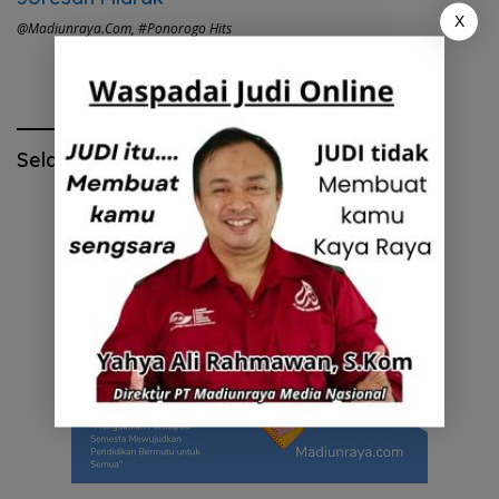
X
@madiunraya.com
,
#Ponorogo Hits
Selamat Hari Pendidikan Nasional