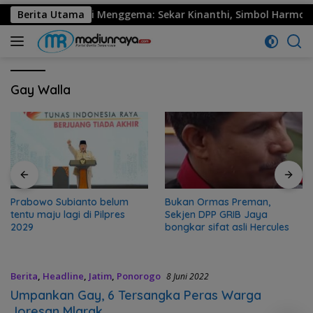
30 Ponorogo Resmi Menggema: Sekar Kinanthi, Simbol Harmoni 
Berita Utama
Gay Walla
Prabowo Subianto belum
Bukan Ormas Preman,
tentu maju lagi di Pilpres
Sekjen DPP GRIB Jaya
2029
bongkar sifat asli Hercules
Berita
,
Headline
,
Jatim
,
Ponorogo
8 Juni 2022
Umpankan Gay, 6 Tersangka Peras Warga
Joresan Mlarak