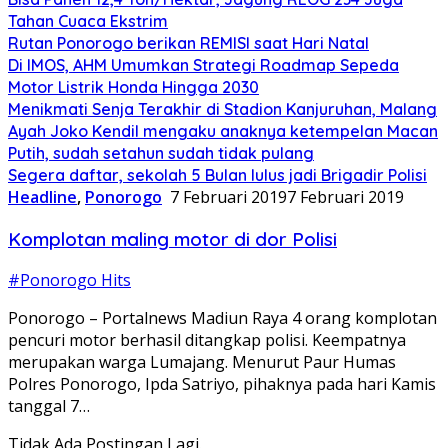
Tahan Cuaca Ekstrim
Rutan Ponorogo berikan REMISI saat Hari Natal
Di IMOS, AHM Umumkan Strategi Roadmap Sepeda
Motor Listrik Honda Hingga 2030
Menikmati Senja Terakhir di Stadion Kanjuruhan, Malang
Ayah Joko Kendil mengaku anaknya ketempelan Macan
Putih, sudah setahun sudah tidak pulang
Segera daftar, sekolah 5 Bulan lulus jadi Brigadir Polisi
Headline
,
Ponorogo
7 Februari 2019
7 Februari 2019
Komplotan maling motor di dor Polisi
#Ponorogo Hits
Ponorogo – Portalnews Madiun Raya 4 orang komplotan
pencuri motor berhasil ditangkap polisi. Keempatnya
merupakan warga Lumajang. Menurut Paur Humas
Polres Ponorogo, Ipda Satriyo, pihaknya pada hari Kamis
tanggal 7…
Tidak Ada Postingan Lagi.