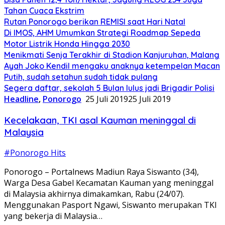
Tahan Cuaca Ekstrim
Rutan Ponorogo berikan REMISI saat Hari Natal
Di IMOS, AHM Umumkan Strategi Roadmap Sepeda
Motor Listrik Honda Hingga 2030
Menikmati Senja Terakhir di Stadion Kanjuruhan, Malang
Ayah Joko Kendil mengaku anaknya ketempelan Macan
Putih, sudah setahun sudah tidak pulang
Segera daftar, sekolah 5 Bulan lulus jadi Brigadir Polisi
Headline
,
Ponorogo
25 Juli 2019
25 Juli 2019
Kecelakaan, TKI asal Kauman meninggal di
Malaysia
#Ponorogo Hits
Ponorogo – Portalnews Madiun Raya Siswanto (34),
Warga Desa Gabel Kecamatan Kauman yang meninggal
di Malaysia akhirnya dimakamkan, Rabu (24/07).
Menggunakan Pasport Ngawi, Siswanto merupakan TKI
yang bekerja di Malaysia…