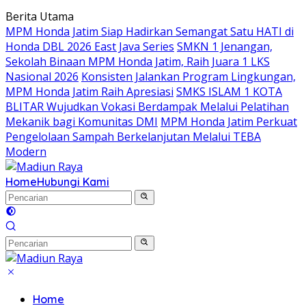
Langsung
Berita Utama
ke
MPM Honda Jatim Siap Hadirkan Semangat Satu HATI di
konten
Honda DBL 2026 East Java Series
SMKN 1 Jenangan,
Sekolah Binaan MPM Honda Jatim, Raih Juara 1 LKS
Nasional 2026
Konsisten Jalankan Program Lingkungan,
MPM Honda Jatim Raih Apresiasi
SMKS ISLAM 1 KOTA
BLITAR Wujudkan Vokasi Berdampak Melalui Pelatihan
Mekanik bagi Komunitas DMI
MPM Honda Jatim Perkuat
Pengelolaan Sampah Berkelanjutan Melalui TEBA
Modern
Home
Hubungi Kami
Home