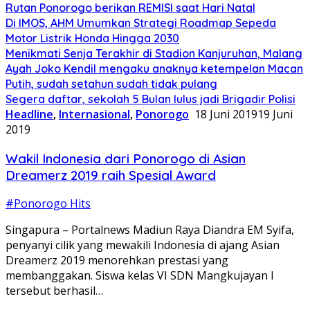
Rutan Ponorogo berikan REMISI saat Hari Natal
Di IMOS, AHM Umumkan Strategi Roadmap Sepeda
Motor Listrik Honda Hingga 2030
Menikmati Senja Terakhir di Stadion Kanjuruhan, Malang
Ayah Joko Kendil mengaku anaknya ketempelan Macan
Putih, sudah setahun sudah tidak pulang
Segera daftar, sekolah 5 Bulan lulus jadi Brigadir Polisi
Headline
,
Internasional
,
Ponorogo
18 Juni 2019
19 Juni
2019
Wakil Indonesia dari Ponorogo di Asian
Dreamerz 2019 raih Spesial Award
#Ponorogo Hits
Singapura – Portalnews Madiun Raya Diandra EM Syifa,
penyanyi cilik yang mewakili Indonesia di ajang Asian
Dreamerz 2019 menorehkan prestasi yang
membanggakan. Siswa kelas VI SDN Mangkujayan I
tersebut berhasil…