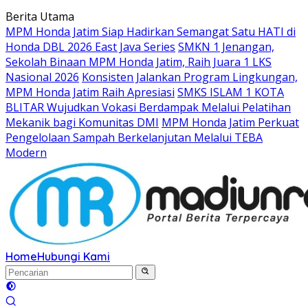
Langsung
Berita Utama
ke
MPM Honda Jatim Siap Hadirkan Semangat Satu HATI di
konten
Honda DBL 2026 East Java Series
SMKN 1 Jenangan,
Sekolah Binaan MPM Honda Jatim, Raih Juara 1 LKS
Nasional 2026
Konsisten Jalankan Program Lingkungan,
MPM Honda Jatim Raih Apresiasi
SMKS ISLAM 1 KOTA
BLITAR Wujudkan Vokasi Berdampak Melalui Pelatihan
Mekanik bagi Komunitas DMI
MPM Honda Jatim Perkuat
Pengelolaan Sampah Berkelanjutan Melalui TEBA
Modern
Home
Hubungi Kami