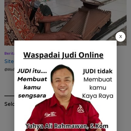
X
Berita
,
Features
,
Headline
,
Jatim
,
Ponorogo
15 April 2022
Siter, Gitar Jawa yang Terancam Punah
@madiunraya.com
,
#Ponorogo Hits
Selamat Hari Pendidikan Nasional