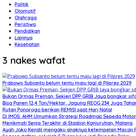
Politik
Otomotif
Olahraga
Peristiwa
Pendidikan
Lainnya
Kesehatan
3 nakes wafat
Prabowo Subianto belum tentu maju lagi di Pilpres 2029
Bukan Ormas Preman, Sekjen DPP GRIB Jaya bongkar sifat
Bisa Panen 12,4 Ton/Hektar, Jagung REOG 234 Juga Taha
Rutan Ponorogo berikan REMISI saat Hari Natal
Di IMOS, AHM Umumkan Strategi Roadmap Sepeda Motor 
Menikmati Senja Terakhir di Stadion Kanjuruhan, Malang
Ayah Joko Kendil mengaku anaknya ketempelan Macan Pu