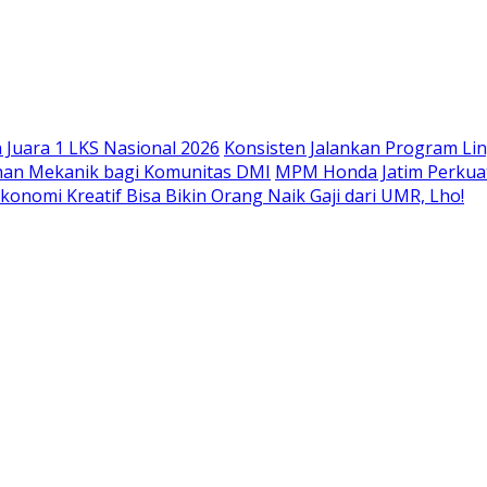
Langsung
ke
konten
Juara 1 LKS Nasional 2026
Konsisten Jalankan Program Li
han Mekanik bagi Komunitas DMI
MPM Honda Jatim Perkuat
konomi Kreatif Bisa Bikin Orang Naik Gaji dari UMR, Lho!