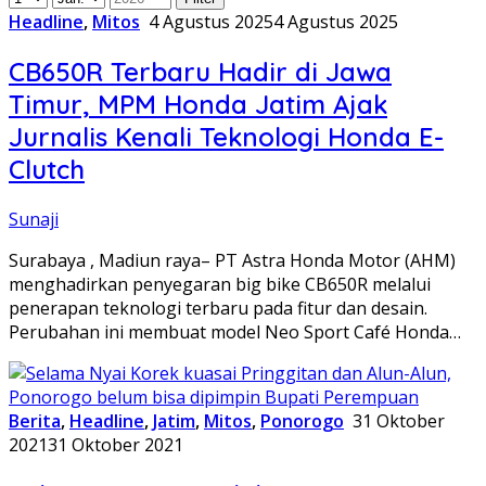
Headline
,
Mitos
4 Agustus 2025
4 Agustus 2025
CB650R Terbaru Hadir di Jawa
Timur, MPM Honda Jatim Ajak
Jurnalis Kenali Teknologi Honda E-
Clutch
Sunaji
Surabaya , Madiun raya– PT Astra Honda Motor (AHM)
menghadirkan penyegaran big bike CB650R melalui
penerapan teknologi terbaru pada fitur dan desain.
Perubahan ini membuat model Neo Sport Café Honda…
Berita
,
Headline
,
Jatim
,
Mitos
,
Ponorogo
31 Oktober
2021
31 Oktober 2021