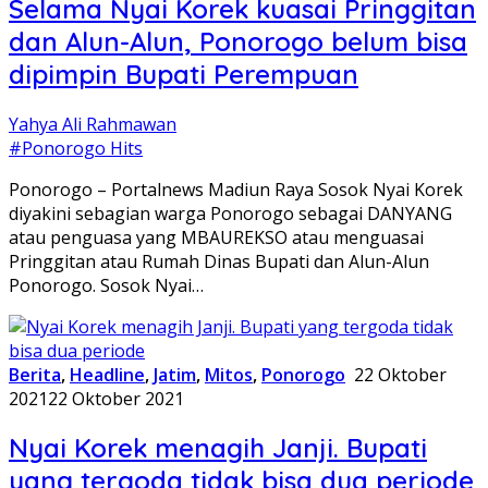
Selama Nyai Korek kuasai Pringgitan
dan Alun-Alun, Ponorogo belum bisa
dipimpin Bupati Perempuan
Yahya Ali Rahmawan
#Ponorogo Hits
Ponorogo – Portalnews Madiun Raya Sosok Nyai Korek
diyakini sebagian warga Ponorogo sebagai DANYANG
atau penguasa yang MBAUREKSO atau menguasai
Pringgitan atau Rumah Dinas Bupati dan Alun-Alun
Ponorogo. Sosok Nyai…
Berita
,
Headline
,
Jatim
,
Mitos
,
Ponorogo
22 Oktober
2021
22 Oktober 2021
Nyai Korek menagih Janji. Bupati
yang tergoda tidak bisa dua periode