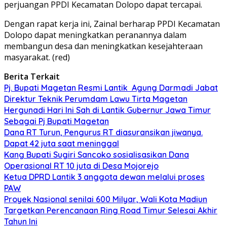
perjuangan PPDI Kecamatan Dolopo dapat tercapai.
Dengan rapat kerja ini, Zainal berharap PPDI Kecamatan
Dolopo dapat meningkatkan peranannya dalam
membangun desa dan meningkatkan kesejahteraan
masyarakat. (red)
Berita Terkait
Pj. Bupati Magetan Resmi Lantik Agung Darmadi Jabat
Direktur Teknik Perumdam Lawu Tirta Magetan
Hergunadi Hari Ini Sah di Lantik Gubernur Jawa Timur
Sebagai Pj Bupati Magetan
Dana RT Turun, Pengurus RT diasuransikan jiwanya.
Dapat 42 juta saat meninggal
Kang Bupati Sugiri Sancoko sosialisasikan Dana
Operasional RT 10 juta di Desa Mojorejo
Ketua DPRD Lantik 3 anggota dewan melalui proses
PAW
Proyek Nasional senilai 600 Milyar, Wali Kota Madiun
Targetkan Perencanaan Ring Road Timur Selesai Akhir
Tahun Ini