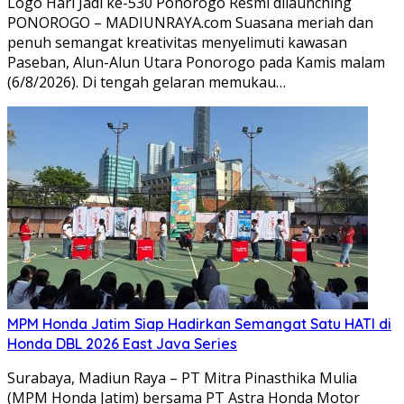
Logo Hari Jadi ke-530 Ponorogo Resmi dilaunching
PONOROGO – MADIUNRAYA.com Suasana meriah dan
penuh semangat kreativitas menyelimuti kawasan
Paseban, Alun-Alun Utara Ponorogo pada Kamis malam
(6/8/2026). Di tengah gelaran memukau…
MPM Honda Jatim Siap Hadirkan Semangat Satu HATI di
Honda DBL 2026 East Java Series
Surabaya, Madiun Raya – PT Mitra Pinasthika Mulia
(MPM Honda Jatim) bersama PT Astra Honda Motor