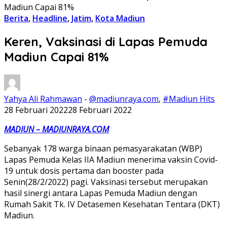
Madiun Capai 81%
Berita
,
Headline
,
Jatim
,
Kota Madiun
Keren, Vaksinasi di Lapas Pemuda
Madiun Capai 81%
Yahya Ali Rahmawan
-
@madiunraya.com
,
#Madiun Hits
28 Februari 2022
28 Februari 2022
MADIUN – MADIUNRAYA.COM
Sebanyak 178 warga binaan pemasyarakatan (WBP)
Lapas Pemuda Kelas IIA Madiun menerima vaksin Covid-
19 untuk dosis pertama dan booster pada
Senin(28/2/2022) pagi. Vaksinasi tersebut merupakan
hasil sinergi antara Lapas Pemuda Madiun dengan
Rumah Sakit Tk. IV Detasemen Kesehatan Tentara (DKT)
Madiun.