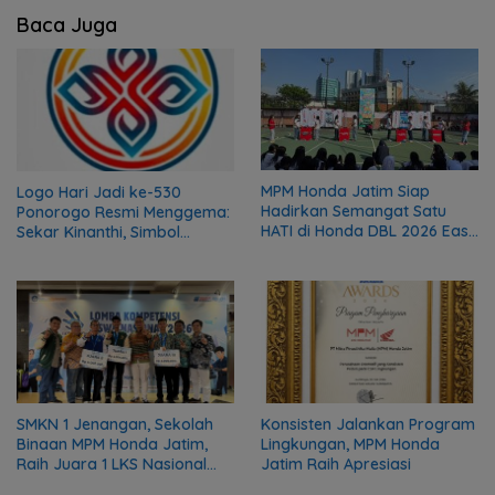
Baca Juga
MPM Honda Jatim Siap
Logo Hari Jadi ke-530
Hadirkan Semangat Satu
Ponorogo Resmi Menggema:
HATI di Honda DBL 2026 East
Sekar Kinanthi, Simbol
Java Series
Harmoni dan Langkah Maju
SMKN 1 Jenangan, Sekolah
Konsisten Jalankan Program
Binaan MPM Honda Jatim,
Lingkungan, MPM Honda
Raih Juara 1 LKS Nasional
Jatim Raih Apresiasi
2026