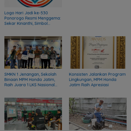
Logo Hari Jadi ke-530
Ponorogo Resmi Menggema:
Sekar Kinanthi, Simbol
Harmoni dan Langkah Maju
SMKN 1 Jenangan, Sekolah
Konsisten Jalankan Program
Binaan MPM Honda Jatim,
Lingkungan, MPM Honda
Raih Juara 1 LKS Nasional
Jatim Raih Apresiasi
2026