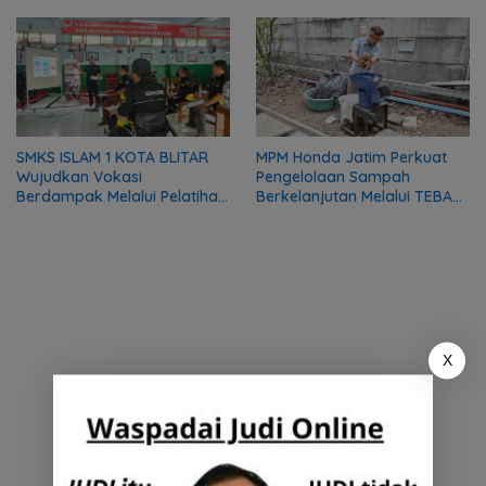
SMKS ISLAM 1 KOTA BLITAR
MPM Honda Jatim Perkuat
Wujudkan Vokasi
Pengelolaan Sampah
Berdampak Melalui Pelatihan
Berkelanjutan Melalui TEBA
Mekanik bagi Komunitas DMI
Modern
X