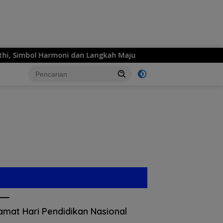
ni dan Langkah Maju
MPM Honda Jatim Siap Hadirkan Se
amat Hari Pendidikan Nasional