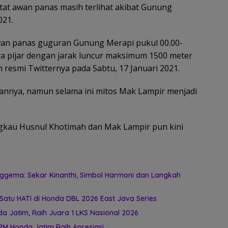
at awan panas masih terlihat akibat Gunung
021.
an panas guguran Gunung Merapi pukul 00.00-
ava pijar dengan jarak luncur maksimum 1500 meter
n resmi Twitternya pada Sabtu, 17 Januari 2021.
tannya, namun selama ini mitos Mak Lampir menjadi
ngkau Husnul Khotimah dan Mak Lampir pun kini
ggema: Sekar Kinanthi, Simbol Harmoni dan Langkah
atu HATI di Honda DBL 2026 East Java Series
 Jatim, Raih Juara 1 LKS Nasional 2026
PM Honda Jatim Raih Apresiasi