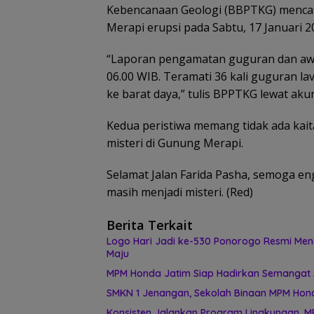
Kebencanaan Geologi (BBPTKG) mencat
Merapi erupsi pada Sabtu, 17 Januari 2
“Laporan pengamatan guguran dan aw
06.00 WIB. Teramati 36 kali guguran l
ke barat daya,” tulis BPPTKG lewat aku
Kedua peristiwa memang tidak ada kai
misteri di Gunung Merapi.
Selamat Jalan Farida Pasha, semoga e
masih menjadi misteri. (Red)
Berita Terkait
Logo Hari Jadi ke-530 Ponorogo Resmi Men
Maju
MPM Honda Jatim Siap Hadirkan Semangat S
SMKN 1 Jenangan, Sekolah Binaan MPM Honda
Konsisten Jalankan Program Lingkungan, M