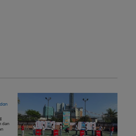
 dan
g
h dan
an