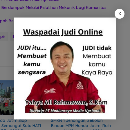
 Berdampak Melalui Pelatihan Mekanik bagi Komunitas
X
ah Berkelanjutan Melalui TEBA Modern
pir
Meninggal Dunia
Misteri Gunung Merapi
da Jatim Siap
SMKN 1 Jenangan, Sekolah
 Semangat Satu HATI
Binaan MPM Honda Jatim, Raih