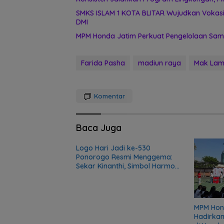
SMKS ISLAM 1 KOTA BLITAR Wujudkan Vokasi
DMI
MPM Honda Jatim Perkuat Pengelolaan Samp
Farida Pasha
madiun raya
Mak Lam
Komentar
Baca Juga
Logo Hari Jadi ke-530
Ponorogo Resmi Menggema:
Sekar Kinanthi, Simbol Harmoni
dan Langkah Maju
MPM Hon
Hadirkan