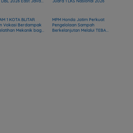
 DBL 2026 East Java
Juara 1 LKS Nasional 2026
AM 1 KOTA BLITAR
MPM Honda Jatim Perkuat
n Vokasi Berdampak
Pengelolaan Sampah
Pelatihan Mekanik bagi
Berkelanjutan Melalui TEBA
as DMI
Modern