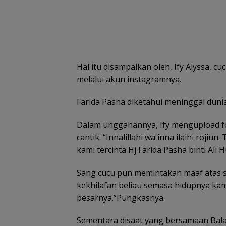
Hal itu disampaikan oleh, Ify Alyssa, c
melalui akun instagramnya.
Farida Pasha diketahui meninggal dunia
Dalam unggahannya, Ify mengupload fo
cantik. “Innalillahi wa inna ilaihi roj
kami tercinta Hj Farida Pasha binti Ali 
Sang cucu pun memintakan maaf atas s
kekhilafan beliau semasa hidupnya ka
besarnya.”Pungkasnya.
Sementara disaat yang bersamaan Bal