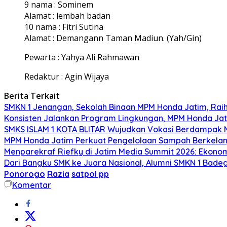
9 nama : Sominem
Alamat : lembah badan
10 nama : Fitri Sutina
Alamat : Demangann Taman Madiun. (Yah/Gin)
Pewarta : Yahya Ali Rahmawan
Redaktur : Agin Wijaya
Berita Terkait
SMKN 1 Jenangan, Sekolah Binaan MPM Honda Jatim, Raih 
Konsisten Jalankan Program Lingkungan, MPM Honda Jati
SMKS ISLAM 1 KOTA BLITAR Wujudkan Vokasi Berdampak Me
MPM Honda Jatim Perkuat Pengelolaan Sampah Berkelanj
Menparekraf Riefky di Jatim Media Summit 2026: Ekonomi 
Dari Bangku SMK ke Juara Nasional, Alumni SMKN 1 Badeg
Ponorogo
Razia
satpol pp
Komentar