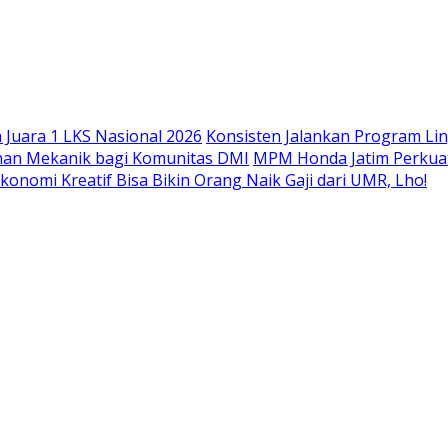
Langsung
ke
konten
Juara 1 LKS Nasional 2026
Konsisten Jalankan Program Li
han Mekanik bagi Komunitas DMI
MPM Honda Jatim Perkuat
konomi Kreatif Bisa Bikin Orang Naik Gaji dari UMR, Lho!