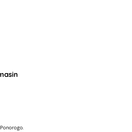
masin
a Ponorogo.