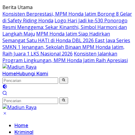
Langsung
Berita Utama
ke
Konsisten Berprestasi, MPM Honda Jatim Borong 8 Gelar
konten
di Safety Riding Honda
Logo Hari Jadi ke-530 Ponorogo
Resmi Menggema: Sekar Kinanthi, Simbol Harmoni dan
Langkah Maju
MPM Honda Jatim Siap Hadirkan
Semangat Satu HATI di Honda DBL 2026 East Java Series
SMKN 1 Jenangan, Sekolah Binaan MPM Honda Jatim,
Raih Juara 1 LKS Nasional 2026
Konsisten Jalankan
Program Lingkungan, MPM Honda Jatim Raih Apresiasi
Home
Hubungi Kami
Home
Kriminal