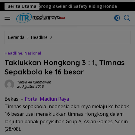
 Jatim Borong 8 Gelar di Safety Riding Honda
Berita Utama
Logo Har
Beranda
Headline
Headline
,
Nasional
Taklukkan Hongkong 3 : 1, Timnas
Sepakbola ke 16 besar
Yahya Ali Rahmawan
20 Agustus 2018
Bekasi –
Portal Madiun Raya
Timnas sepakbola Indonesia akhirnya melaju ke babak
16 besar usai menaklukkan timnas Hongkong dalam
lanjutan babak penyisihan Grup A, Asian Games, Senin
(28/08).