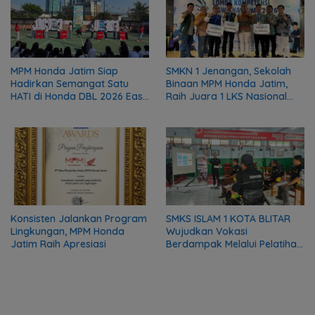
MPM Honda Jatim Siap
SMKN 1 Jenangan, Sekolah
Hadirkan Semangat Satu
Binaan MPM Honda Jatim,
HATI di Honda DBL 2026 East
Raih Juara 1 LKS Nasional
Java Series
2026
Konsisten Jalankan Program
SMKS ISLAM 1 KOTA BLITAR
Lingkungan, MPM Honda
Wujudkan Vokasi
Jatim Raih Apresiasi
Berdampak Melalui Pelatihan
Mekanik bagi Komunitas DMI