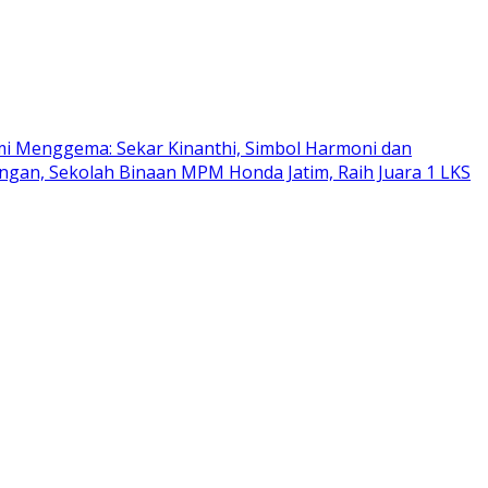
mi Menggema: Sekar Kinanthi, Simbol Harmoni dan
gan, Sekolah Binaan MPM Honda Jatim, Raih Juara 1 LKS