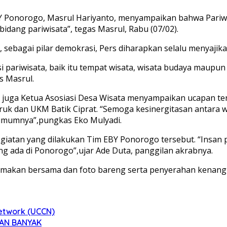
Y Ponorogo, Masrul Hariyanto, menyampaikan bahwa Pariw
idang pariwisata”, tegas Masrul, Rabu (07/02).
sebagai pilar demokrasi, Pers diharapkan selalu menyajika
ariwisata, baik itu tempat wisata, wisata budaya maupun w
s Masrul.
 juga Ketua Asosiasi Desa Wisata menyampaikan ucapan te
ruk dan UKM Batik Ciprat. “Semoga kesinergitasan antara 
umumnya”,pungkas Eko Mulyadi.
giatan yang dilakukan Tim EBY Ponorogo tersebut. “Insan 
 ada di Ponorogo”,ujar Ade Duta, panggilan akrabnya.
 makan bersama dan foto bareng serta penyerahan kenang
Network (UCCN)
CUAN BANYAK