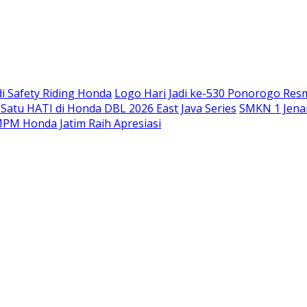
Langsung
ke
konten
i Safety Riding Honda
Logo Hari Jadi ke-530 Ponorogo Res
atu HATI di Honda DBL 2026 East Java Series
SMKN 1 Jenan
PM Honda Jatim Raih Apresiasi