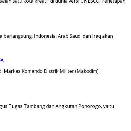
ah satu kota kreatif di dunia versi UNESCO. Penetapan
 berlangsung. Indonesia, Arab Saudi dan Iraq akan
SA
 Markas Komando Distrik Militer (Makodim)
gus Tugas Tambang dan Angkutan Ponorogo, yaitu