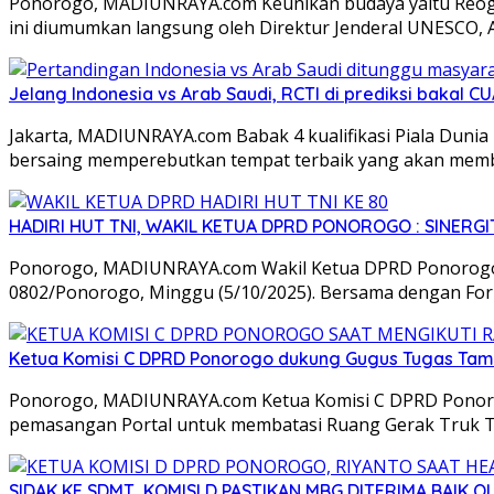
Ponorogo, MADIUNRAYA.com Keunikan budaya yaitu Reog P
ini diumumkan langsung oleh Direktur Jenderal UNESCO, 
Jelang Indonesia vs Arab Saudi, RCTI di prediksi bakal 
Jakarta, MADIUNRAYA.com Babak 4 kualifikasi Piala Duni
bersaing memperebutkan tempat terbaik yang akan me
HADIRI HUT TNI, WAKIL KETUA DPRD PONOROGO : SINER
Ponorogo, MADIUNRAYA.com Wakil Ketua DPRD Ponorogo, P
0802/Ponorogo, Minggu (5/10/2025). Bersama dengan Fo
Ketua Komisi C DPRD Ponorogo dukung Gugus Tugas Tam
Ponorogo, MADIUNRAYA.com Ketua Komisi C DPRD Ponoro
pemasangan Portal untuk membatasi Ruang Gerak Truk 
SIDAK KE SDMT, KOMISI D PASTIKAN MBG DITERIMA BAIK 