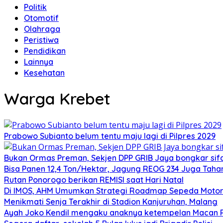
Politik
Otomotif
Olahraga
Peristiwa
Pendidikan
Lainnya
Kesehatan
Warga Krebet
Prabowo Subianto belum tentu maju lagi di Pilpres 2029
Bukan Ormas Preman, Sekjen DPP GRIB Jaya bongkar sifat
Bisa Panen 12,4 Ton/Hektar, Jagung REOG 234 Juga Taha
Rutan Ponorogo berikan REMISI saat Hari Natal
Di IMOS, AHM Umumkan Strategi Roadmap Sepeda Motor 
Menikmati Senja Terakhir di Stadion Kanjuruhan, Malang
Ayah Joko Kendil mengaku anaknya ketempelan Macan Pu