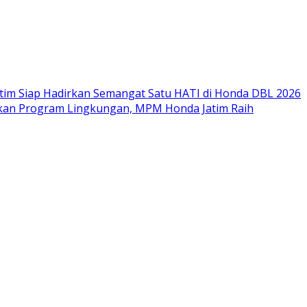
im Siap Hadirkan Semangat Satu HATI di Honda DBL 2026
nkan Program Lingkungan, MPM Honda Jatim Raih