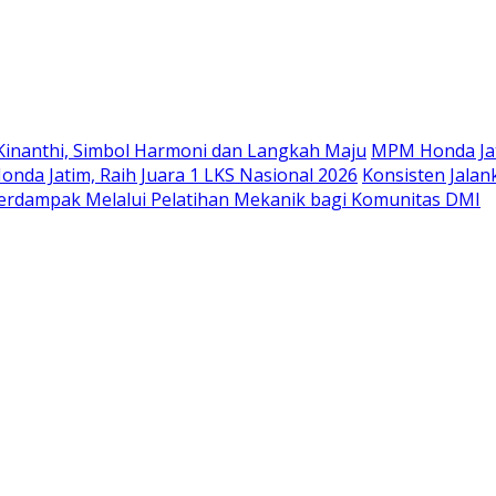
Langsung
ke
konten
Kinanthi, Simbol Harmoni dan Langkah Maju
MPM Honda Jat
da Jatim, Raih Juara 1 LKS Nasional 2026
Konsisten Jala
rdampak Melalui Pelatihan Mekanik bagi Komunitas DMI