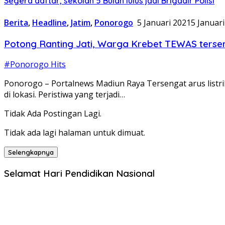
Segera daftar, sekolah 5 Bulan lulus jadi Brigadir Polisi
Berita
,
Headline
,
Jatim
,
Ponorogo
5 Januari 2021
5 Januar
Potong Ranting Jati, Warga Krebet TEWAS terseng
#Ponorogo Hits
Ponorogo – Portalnews Madiun Raya Tersengat arus list
di lokasi. Peristiwa yang terjadi…
Tidak Ada Postingan Lagi.
Tidak ada lagi halaman untuk dimuat.
Selengkapnya
Selamat Hari Pendidikan Nasional