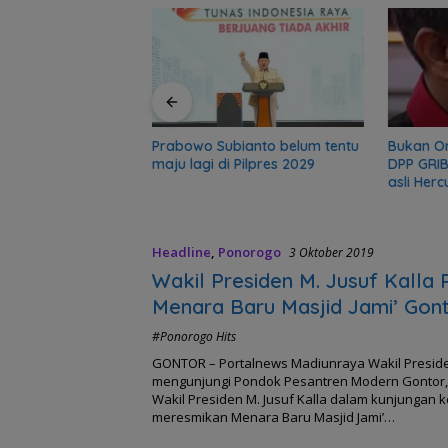
r, sekolah 5 Bulan
gadir Polisi
Prabowo Subianto belum tentu
Bukan O
maju lagi di Pilpres 2029
DPP GRIB
asli Herc
Headline
,
Ponorogo
3 Oktober 2019
Wakil Presiden M. Jusuf Kalla
Menara Baru Masjid Jami’ Gon
Gedung Pusat Studi Ekonomi I
#Ponorogo Hits
UNIDA Gontor
GONTOR – Portalnews Madiunraya Wakil Presiden
mengunjungi Pondok Pesantren Modern Gontor, 
Wakil Presiden M. Jusuf Kalla dalam kunjungan 
meresmikan Menara Baru Masjid Jami’…