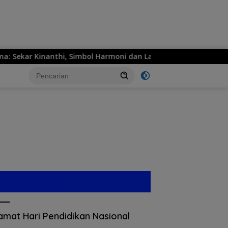
kar Kinanthi, Simbol Harmoni dan Langkah Maju
MPM H
amat Hari Pendidikan Nasional