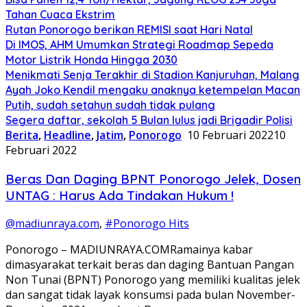
Tahan Cuaca Ekstrim
Rutan Ponorogo berikan REMISI saat Hari Natal
Di IMOS, AHM Umumkan Strategi Roadmap Sepeda
Motor Listrik Honda Hingga 2030
Menikmati Senja Terakhir di Stadion Kanjuruhan, Malang
Ayah Joko Kendil mengaku anaknya ketempelan Macan
Putih, sudah setahun sudah tidak pulang
Segera daftar, sekolah 5 Bulan lulus jadi Brigadir Polisi
Berita
,
Headline
,
Jatim
,
Ponorogo
10 Februari 2022
10
Februari 2022
Beras Dan Daging BPNT Ponorogo Jelek, Dosen
UNTAG : Harus Ada Tindakan Hukum !
@madiunraya.com
,
#Ponorogo Hits
Ponorogo – MADIUNRAYA.COMRamainya kabar
dimasyarakat terkait beras dan daging Bantuan Pangan
Non Tunai (BPNT) Ponorogo yang memiliki kualitas jelek
dan sangat tidak layak konsumsi pada bulan November-