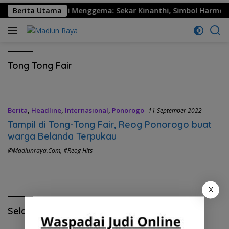
30 Ponorogo Resmi Menggema: Sekar Kinanthi, Simbol Harmoni 
Berita Utama
Tong Tong Fair
Berita
,
Headline
,
Internasional
,
Ponorogo
11 September 2022
Tampil di Tong-Tong Fair, Reog Ponorogo buat
warga Belanda Terpukau
@madiunraya.com
,
#Reog Hits
X
Selamat Hari Pendidikan Nasional