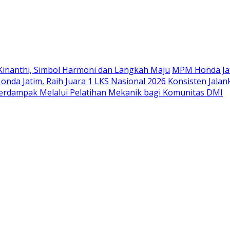
Langsung
ke
konten
Kinanthi, Simbol Harmoni dan Langkah Maju
MPM Honda Jat
da Jatim, Raih Juara 1 LKS Nasional 2026
Konsisten Jala
rdampak Melalui Pelatihan Mekanik bagi Komunitas DMI