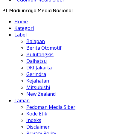
PT Madiunraya Media Nasional
Home
Kategori
Label
Balapan
Berita Otomotif
Bulutangkis
Daihatsu
DKI Jakarta
Gerindra
Kejahatan
Mitsubishi
New Zealand
Laman
Pedoman Media Siber
Kode Etik
Indeks
Disclaimer
Privacy Policy