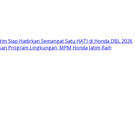
im Siap Hadirkan Semangat Satu HATI di Honda DBL 2026
nkan Program Lingkungan, MPM Honda Jatim Raih