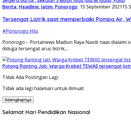
Segera daftar, sekolah 5 Bulan lulus jadi Brigadir Polisi
Berita
,
Headline
,
Jatim
,
Ponorogo
15 September 2021
15 
Tersengat Listrik saat memperbaiki Pompa Air, 
#Ponorogo Hits
Ponorogo – Portalnews Madiun Raya Nasib naas dialami o
diduga tersengat arus listrik,…
Potong Ranting Jati, Warga Krebet TEWAS tersengat listr
Tidak Ada Postingan Lagi.
Tidak ada lagi halaman untuk dimuat.
Selengkapnya
Selamat Hari Pendidikan Nasional