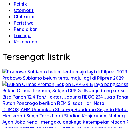
Politik
Otomotif
Olahraga
Peristiwa
Pendidikan
Lainnya
Kesehatan
Tersengat listrik
Prabowo Subianto belum tentu maju lagi di Pilpres 2029
Bukan Ormas Preman, Sekjen DPP GRIB Jaya bongkar sifat
Bisa Panen 12,4 Ton/Hektar, Jagung REOG 234 Juga Taha
Rutan Ponorogo berikan REMISI saat Hari Natal
Di IMOS, AHM Umumkan Strategi Roadmap Sepeda Motor 
Menikmati Senja Terakhir di Stadion Kanjuruhan, Malang
Ayah Joko Kendil mengaku anaknya ketempelan Macan Pu