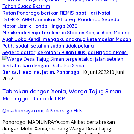
Tahan Cuaca Ekstrim
Rutan Ponorogo berikan REMISI saat Hari Natal
Di IMOS, AHM Umumkan Strategi Roadmap Sepeda
Motor Listrik Honda Hingga 2030
Menikmati Senja Terakhir di Stadion Kanjuruhan, Malang
Ayah Joko Kendil mengaku anaknya ketempelan Macan
Putih, sudah setahun sudah tidak pulang
Segera daftar, sekolah 5 Bulan lulus jadi Brigadir Polisi
Berita
,
Headline
,
Jatim
,
Ponorogo
10 Juni 2022
10 Juni
2022
Tabrakan dengan Xenia, Warga Tajug Siman
Meninggal Dunia di TKP
@madiunraya.com
,
#Ponorogo Hits
Ponorogo, MADIUNRAYA.com Akibat bertabrakan
dengan Mobil Xenia, seorang Warga Desa Tajug