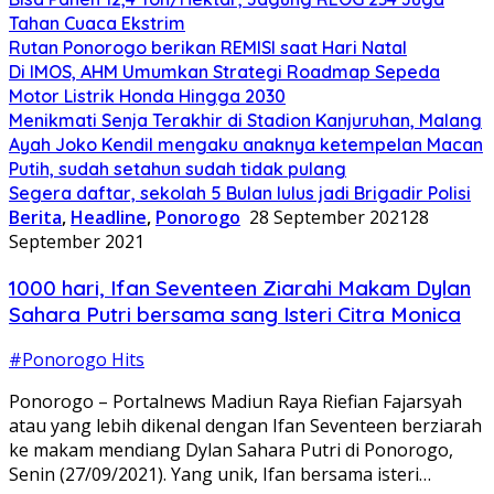
Tahan Cuaca Ekstrim
Rutan Ponorogo berikan REMISI saat Hari Natal
Di IMOS, AHM Umumkan Strategi Roadmap Sepeda
Motor Listrik Honda Hingga 2030
Menikmati Senja Terakhir di Stadion Kanjuruhan, Malang
Ayah Joko Kendil mengaku anaknya ketempelan Macan
Putih, sudah setahun sudah tidak pulang
Segera daftar, sekolah 5 Bulan lulus jadi Brigadir Polisi
Berita
,
Headline
,
Ponorogo
28 September 2021
28
September 2021
1000 hari, Ifan Seventeen Ziarahi Makam Dylan
Sahara Putri bersama sang Isteri Citra Monica
#Ponorogo Hits
Ponorogo – Portalnews Madiun Raya Riefian Fajarsyah
atau yang lebih dikenal dengan Ifan Seventeen berziarah
ke makam mendiang Dylan Sahara Putri di Ponorogo,
Senin (27/09/2021). Yang unik, Ifan bersama isteri…