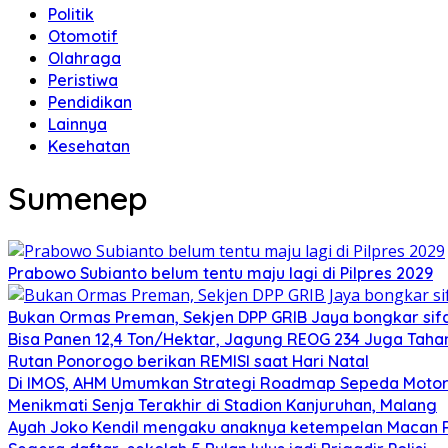
Politik
Otomotif
Olahraga
Peristiwa
Pendidikan
Lainnya
Kesehatan
Sumenep
Prabowo Subianto belum tentu maju lagi di Pilpres 2029
Bukan Ormas Preman, Sekjen DPP GRIB Jaya bongkar sifat
Bisa Panen 12,4 Ton/Hektar, Jagung REOG 234 Juga Taha
Rutan Ponorogo berikan REMISI saat Hari Natal
Di IMOS, AHM Umumkan Strategi Roadmap Sepeda Motor 
Menikmati Senja Terakhir di Stadion Kanjuruhan, Malang
Ayah Joko Kendil mengaku anaknya ketempelan Macan Pu