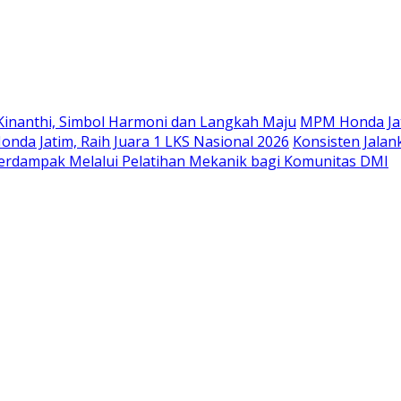
Langsung
ke
konten
Kinanthi, Simbol Harmoni dan Langkah Maju
MPM Honda Jat
da Jatim, Raih Juara 1 LKS Nasional 2026
Konsisten Jala
rdampak Melalui Pelatihan Mekanik bagi Komunitas DMI