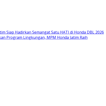
im Siap Hadirkan Semangat Satu HATI di Honda DBL 2026
nkan Program Lingkungan, MPM Honda Jatim Raih