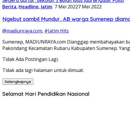
Segera daftar, sekolah 5 Bulan lulus jadi Brigadir Polisi
Berita
,
Headline
,
Jatim
7 Mei 2022
7 Mei 2022
Ngebut sambil Mundur, AB warga Sumenep diaman
@madiunraya.com
,
#Jatim Hits
Sumenep, MADIUNRAYA.com Dianggap membahayakan bagi pe
Pakondang Kecamatan Rubaru Kabupaten Sumenep. Yang b
Tidak Ada Postingan Lagi.
Tidak ada lagi halaman untuk dimuat.
Selengkapnya
Selamat Hari Pendidikan Nasional