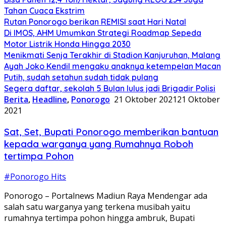
Tahan Cuaca Ekstrim
Rutan Ponorogo berikan REMISI saat Hari Natal
Di IMOS, AHM Umumkan Strategi Roadmap Sepeda
Motor Listrik Honda Hingga 2030
Menikmati Senja Terakhir di Stadion Kanjuruhan, Malang
Ayah Joko Kendil mengaku anaknya ketempelan Macan
Putih, sudah setahun sudah tidak pulang
Segera daftar, sekolah 5 Bulan lulus jadi Brigadir Polisi
Berita
,
Headline
,
Ponorogo
21 Oktober 2021
21 Oktober
2021
Sat, Set, Bupati Ponorogo memberikan bantuan
kepada warganya yang Rumahnya Roboh
tertimpa Pohon
#Ponorogo Hits
Ponorogo – Portalnews Madiun Raya Mendengar ada
salah satu warganya yang terkena musibah yaitu
rumahnya tertimpa pohon hingga ambruk, Bupati