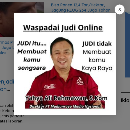
Bisa Panen 12,4 Ton/Hektar,
Rutan
X
Jagung REOG 234 Juga Tahan
saat 
Cuaca Ekstrim
rmas Preman, Sekjen
 Jaya bongkar sifat
ules
njadi
tan
Ikl
kan oleh
an Kebonagung
enis pertalite,
atas laporan…