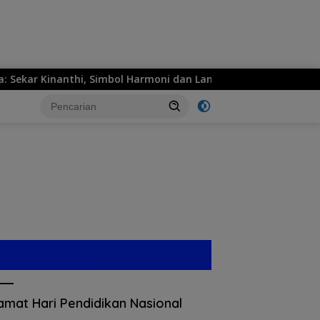
ar Kinanthi, Simbol Harmoni dan Langkah Maju
MPM Hon
amat Hari Pendidikan Nasional