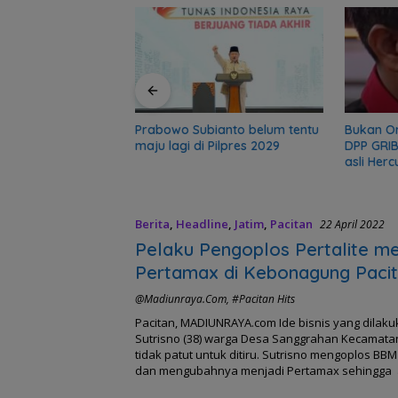
r, sekolah 5 Bulan
gadir Polisi
Prabowo Subianto belum tentu
Bukan O
maju lagi di Pilpres 2029
DPP GRIB
asli Herc
Berita
,
Headline
,
Jatim
,
Pacitan
22 April 2022
Pelaku Pengoplos Pertalite me
Pertamax di Kebonagung Paci
ditangkap Polisi
@madiunraya.com
,
#Pacitan Hits
Pacitan, MADIUNRAYA.com Ide bisnis yang dilaku
Sutrisno (38) warga Desa Sanggrahan Kecamat
tidak patut untuk ditiru. Sutrisno mengoplos BBM j
dan mengubahnya menjadi Pertamax sehingga 