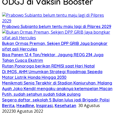
ODGJ di Vaksin Booster
Prabowo Subianto belum tentu maju lagi di Pilpres 2029
Bukan Ormas Preman, Sekjen DPP GRIB Jaya bongkar
sifat asli Hercules
Bisa Panen 12,4 Ton/Hektar, Jagung REOG 234 Juga
Tahan Cuaca Ekstrim
Rutan Ponorogo berikan REMISI saat Hari Natal
Di IMOS, AHM Umumkan Strategi Roadmap Sepeda
Motor Listrik Honda Hingga 2030
Menikmati Senja Terakhir di Stadion Kanjuruhan, Malang
Ayah Joko Kendil mengaku anaknya ketempelan Macan
Putih, sudah setahun sudah tidak pulang
Segera daftar, sekolah 5 Bulan lulus jadi Brigadir Polisi
Berita
,
Headline
,
Inspirasi
,
Kesehatan
30 Agustus
2022
30 Agustus 2022