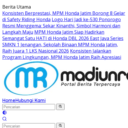
Langsung
Berita Utama
ke
Konsisten Berprestasi, MPM Honda Jatim Borong 8 Gelar
konten
di Safety Riding Honda
Logo Hari Jadi ke-530 Ponorogo
Resmi Menggema: Sekar Kinanthi, Simbol Harmoni dan
Langkah Maju
MPM Honda Jatim Siap Hadirkan
Semangat Satu HATI di Honda DBL 2026 East Java Series
SMKN 1 Jenangan, Sekolah Binaan MPM Honda Jatim,
Raih Juara 1 LKS Nasional 2026
Konsisten Jalankan
Program Lingkungan, MPM Honda Jatim Raih Apresiasi
Home
Hubungi Kami