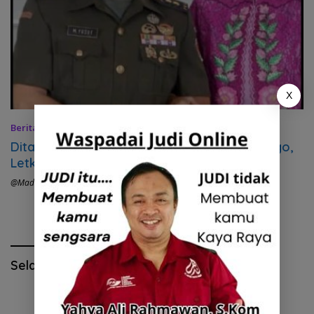
X
Berita
,
Headline
,
Ponorogo
27 Januari 2022
Ditabrak CBR, Mantan Kasdim 0802/Ponorogo,
Letkol M Yusuf dan Isteri Meninggal Dunia
@madiunraya.com
,
#Ponorogo Hits
Selamat Hari Pendidikan Nasional