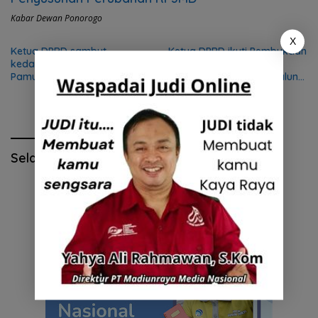
Kabar Dewan Ponorogo
X
Ketua DPRD sambut
Ketua DPRD ikuti Pembukaan
kedatangan Aji Bangkit
Grebeg Suro 2018 di
Pamungkas, Pesilat Peraih
Panggung Utama Alun-alun
Emas Asian Games dari
Ponorogo
Ponorogo
Selamat Hari Pendidikan Nasional