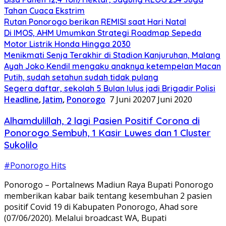
Tahan Cuaca Ekstrim
Rutan Ponorogo berikan REMISI saat Hari Natal
Di IMOS, AHM Umumkan Strategi Roadmap Sepeda
Motor Listrik Honda Hingga 2030
Menikmati Senja Terakhir di Stadion Kanjuruhan, Malang
Ayah Joko Kendil mengaku anaknya ketempelan Macan
Putih, sudah setahun sudah tidak pulang
Segera daftar, sekolah 5 Bulan lulus jadi Brigadir Polisi
Headline
,
Jatim
,
Ponorogo
7 Juni 2020
7 Juni 2020
Alhamdulillah, 2 lagi Pasien Positif Corona di
Ponorogo Sembuh, 1 Kasir Luwes dan 1 Cluster
Sukolilo
#Ponorogo Hits
Ponorogo – Portalnews Madiun Raya Bupati Ponorogo
memberikan kabar baik tentang kesembuhan 2 pasien
positif Covid 19 di Kabupaten Ponorogo, Ahad sore
(07/06/2020). Melalui broadcast WA, Bupati