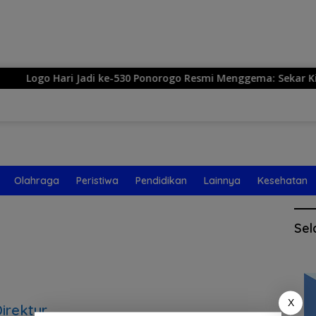
Langsung
ke
konten
Logo Hari Jadi ke-530 Ponorogo Resmi Menggema: Sekar Kinan
Olahraga
Peristiwa
Pendidikan
Lainnya
Kesehatan
Sel
X
irektur