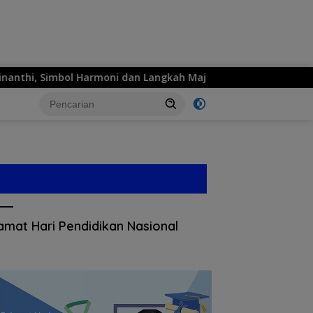
thi, Simbol Harmoni dan Langkah Maju
MPM Honda Jatim
amat Hari Pendidikan Nasional