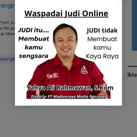
Pangima
 PSHT, Kang Mas
 TNI, Jenderal
at. Momen itu
Selengkapnya
Ikl