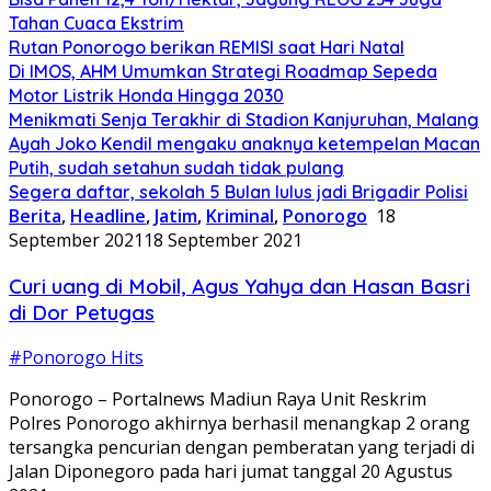
Tahan Cuaca Ekstrim
Rutan Ponorogo berikan REMISI saat Hari Natal
Di IMOS, AHM Umumkan Strategi Roadmap Sepeda
Motor Listrik Honda Hingga 2030
Menikmati Senja Terakhir di Stadion Kanjuruhan, Malang
Ayah Joko Kendil mengaku anaknya ketempelan Macan
Putih, sudah setahun sudah tidak pulang
Segera daftar, sekolah 5 Bulan lulus jadi Brigadir Polisi
Berita
,
Headline
,
Jatim
,
Kriminal
,
Ponorogo
18
September 2021
18 September 2021
Curi uang di Mobil, Agus Yahya dan Hasan Basri
di Dor Petugas
#Ponorogo Hits
Ponorogo – Portalnews Madiun Raya Unit Reskrim
Polres Ponorogo akhirnya berhasil menangkap 2 orang
tersangka pencurian dengan pemberatan yang terjadi di
Jalan Diponegoro pada hari jumat tanggal 20 Agustus