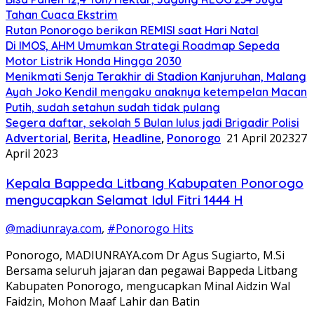
Tahan Cuaca Ekstrim
Rutan Ponorogo berikan REMISI saat Hari Natal
Di IMOS, AHM Umumkan Strategi Roadmap Sepeda
Motor Listrik Honda Hingga 2030
Menikmati Senja Terakhir di Stadion Kanjuruhan, Malang
Ayah Joko Kendil mengaku anaknya ketempelan Macan
Putih, sudah setahun sudah tidak pulang
Segera daftar, sekolah 5 Bulan lulus jadi Brigadir Polisi
Advertorial
,
Berita
,
Headline
,
Ponorogo
21 April 2023
27
April 2023
Kepala Bappeda Litbang Kabupaten Ponorogo
mengucapkan Selamat Idul Fitri 1444 H
@madiunraya.com
,
#Ponorogo Hits
Ponorogo, MADIUNRAYA.com Dr Agus Sugiarto, M.Si
Bersama seluruh jajaran dan pegawai Bappeda Litbang
Kabupaten Ponorogo, mengucapkan Minal Aidzin Wal
Faidzin, Mohon Maaf Lahir dan Batin