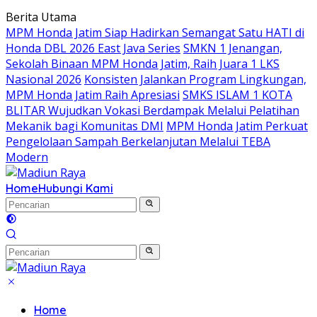
Langsung
Berita Utama
ke
MPM Honda Jatim Siap Hadirkan Semangat Satu HATI di
konten
Honda DBL 2026 East Java Series
SMKN 1 Jenangan,
Sekolah Binaan MPM Honda Jatim, Raih Juara 1 LKS
Nasional 2026
Konsisten Jalankan Program Lingkungan,
MPM Honda Jatim Raih Apresiasi
SMKS ISLAM 1 KOTA
BLITAR Wujudkan Vokasi Berdampak Melalui Pelatihan
Mekanik bagi Komunitas DMI
MPM Honda Jatim Perkuat
Pengelolaan Sampah Berkelanjutan Melalui TEBA
Modern
Home
Hubungi Kami
Home