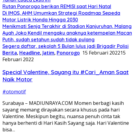
Rutan Ponorogo berikan REMISI saat Hari Natal
Di IMOS, AHM Umumkan Strategi Roadmap Sepeda
Motor Listrik Honda Hingga 2030
Menikmati Senja Terakhir di Stadion Kanjuruhan, Malang
Ayah Joko Kendil mengaku anaknya ketempelan Macan
Putih, sudah setahun sudah tidak pulang
Segera daftar, sekolah 5 Bulan lulus jadi Brigadir Polisi
Berita
,
Headline
,
Jatim
,
Ponorogo
15 Februari 2022
15
Februari 2022
Special Valentine, Sayang itu #Cari_Aman Saat
Naik Motor
#otomotif
Surabaya – MADIUNRAYA.COM Momen berbagi kasih
sayang memang dirayakan secara khusus pada hari
Valentine. Meskipun begitu, nuansa penuh cinta tak
hanya berhenti di Hari Kasih Sayang saja. Hari Valentine
bisa…