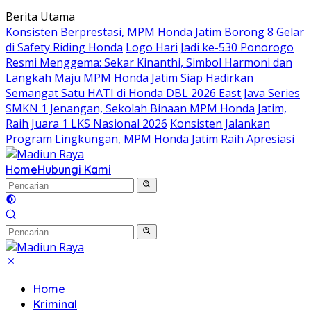
Langsung
Berita Utama
ke
Konsisten Berprestasi, MPM Honda Jatim Borong 8 Gelar
konten
di Safety Riding Honda
Logo Hari Jadi ke-530 Ponorogo
Resmi Menggema: Sekar Kinanthi, Simbol Harmoni dan
Langkah Maju
MPM Honda Jatim Siap Hadirkan
Semangat Satu HATI di Honda DBL 2026 East Java Series
SMKN 1 Jenangan, Sekolah Binaan MPM Honda Jatim,
Raih Juara 1 LKS Nasional 2026
Konsisten Jalankan
Program Lingkungan, MPM Honda Jatim Raih Apresiasi
Home
Hubungi Kami
Home
Kriminal