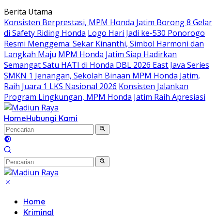
Langsung
Berita Utama
ke
Konsisten Berprestasi, MPM Honda Jatim Borong 8 Gelar
konten
di Safety Riding Honda
Logo Hari Jadi ke-530 Ponorogo
Resmi Menggema: Sekar Kinanthi, Simbol Harmoni dan
Langkah Maju
MPM Honda Jatim Siap Hadirkan
Semangat Satu HATI di Honda DBL 2026 East Java Series
SMKN 1 Jenangan, Sekolah Binaan MPM Honda Jatim,
Raih Juara 1 LKS Nasional 2026
Konsisten Jalankan
Program Lingkungan, MPM Honda Jatim Raih Apresiasi
Home
Hubungi Kami
Home
Kriminal