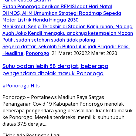
Rutan Ponorogo berikan REMISI saat Hari Natal
Di IMOS, AHM Umumkan Strategi Roadmap Sepeda
Motor Listrik Honda Hingga 2030
Menikmati Senja Terakhir di Stadion Kanjuruhan, Malang
Ayah Joko Kendil mengaku anaknya ketempelan Macan
Putih, sudah setahun sudah tidak pulang
Segera daftar, sekolah 5 Bulan lulus jadi Brigadir Polisi
Headline
,
Ponorogo
21 Maret 2020
22 Maret 2020
Suhu badan lebih 38 derajat, beberapa
pengendara ditolak masuk Ponorogo
#Ponorogo Hits
Ponorogo – Portalnews Madiun Raya Satgas
Penanganan Covid 19 Kabupaten Ponorogo menolak
beberapa pengendara yang berasal dari luar kota masuk
ke Ponorogo. Mereka terdeteksi memiliki suhu tubuh
diatas 37,5 derajat…
Tidak Ada Postingan Lagi.