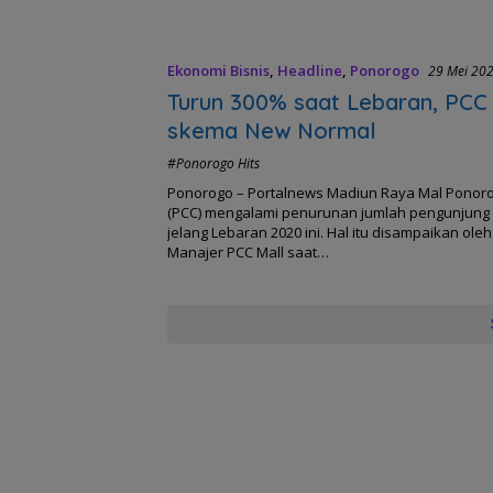
Ekonomi Bisnis
,
Headline
,
Ponorogo
29 Mei 20
Turun 300% saat Lebaran, PCC
skema New Normal
#Ponorogo Hits
Ponorogo – Portalnews Madiun Raya Mal Ponoro
(PCC) mengalami penurunan jumlah pengunjung
jelang Lebaran 2020 ini. Hal itu disampaikan ole
Manajer PCC Mall saat…