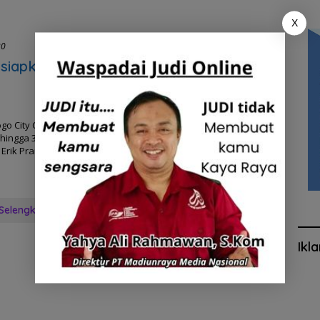
X
20
 siapkan
go City Center
 hingga 300%
h Erik Pramono,
Selengkapnya
Ikl