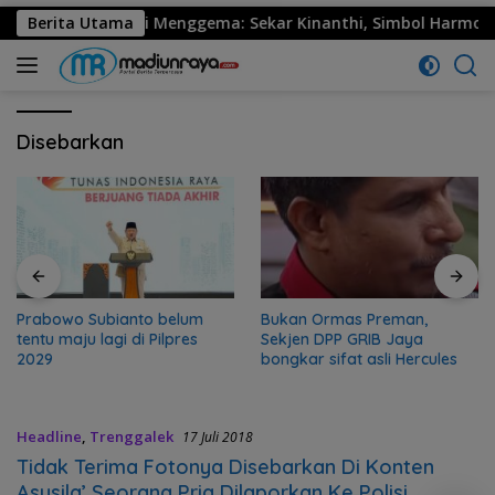
0 Ponorogo Resmi Menggema: Sekar Kinanthi, Simbol Harmoni d
Berita Utama
Disebarkan
Prabowo Subianto belum
Bukan Ormas Preman,
tentu maju lagi di Pilpres
Sekjen DPP GRIB Jaya
2029
bongkar sifat asli Hercules
Headline
,
Trenggalek
17 Juli 2018
Tidak Terima Fotonya Disebarkan Di Konten
Asusila’ Seorang Pria Dilaporkan Ke Polisi