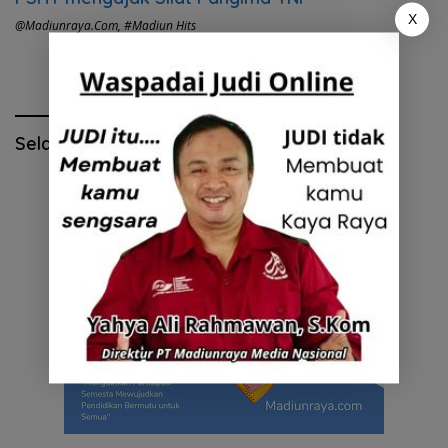
X
@madiunraya.com
,
#Madiun Hits
Selamat Hari Pendidikan Nasional