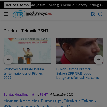
estasi, MPM Honda Jatim Borong 8 Gelar di Safety Riding Honda
Berita Utama
Direktur Tekhnik PSHT
Prabowo Subianto belum
Bukan Ormas Preman,
tentu maju lagi di Pilpres
Sekjen DPP GRIB Jaya
2029
bongkar sifat asli Hercules
Berita
,
Headline
,
Jatim
,
PSHT
4 September 2022
Momen Kang Mas Rumastyo, Direktur Tekhnik
PSHT mengajak Silat Pangima TNI