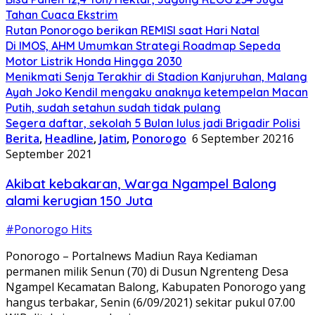
Tahan Cuaca Ekstrim
Rutan Ponorogo berikan REMISI saat Hari Natal
Di IMOS, AHM Umumkan Strategi Roadmap Sepeda
Motor Listrik Honda Hingga 2030
Menikmati Senja Terakhir di Stadion Kanjuruhan, Malang
Ayah Joko Kendil mengaku anaknya ketempelan Macan
Putih, sudah setahun sudah tidak pulang
Segera daftar, sekolah 5 Bulan lulus jadi Brigadir Polisi
Berita
,
Headline
,
Jatim
,
Ponorogo
6 September 2021
6
September 2021
Akibat kebakaran, Warga Ngampel Balong
alami kerugian 150 Juta
#Ponorogo Hits
Ponorogo – Portalnews Madiun Raya Kediaman
permanen milik Senun (70) di Dusun Ngrenteng Desa
Ngampel Kecamatan Balong, Kabupaten Ponorogo yang
hangus terbakar, Senin (6/09/2021) sekitar pukul 07.00