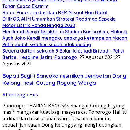
Tahan Cuaca Ekstrim
Rutan Ponorogo berikan REMISI saat Hari Natal
Di IMOS, AHM Umumkan Strategi Roadmap Sepeda
Motor Listrik Honda Hingga 2030
Menikmati Senja Terakhir di Stadion Kanjuruhan, Malang
Ayah Joko Kendil mengaku anaknya ketempelan Macan
Putih, sudah setahun sudah tidak pulang
Segera daftar, sekolah 5 Bulan lulus jadi Brigadir Polisi
Berita
,
Headline
,
Jatim
,
Ponorogo
27 Agustus 2021
27
Agustus 2021
Bupati Sugiri Sancoko resmikan Jembatan Dong
Kelong, hasil Gotong Royong Warga
#Ponorogo Hits
Ponorogo – HARIAN BANGSASemangat Gotong Royong
masih mengakar kuat bagi masyarakat Ponorogo. Hal itu
terlihat dari hasil urunan warga bisa membangun
sebuah jembatan Dong Kelong yang menghubungkan